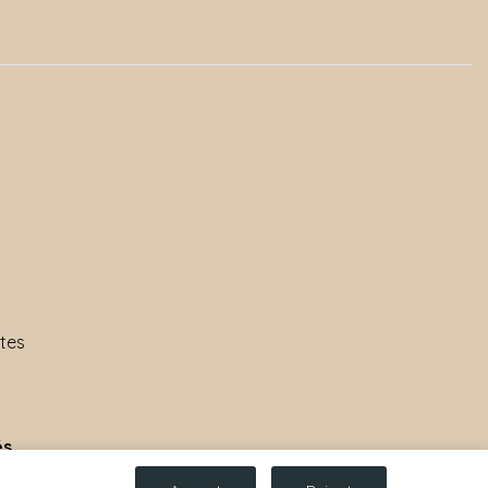
tes
s.