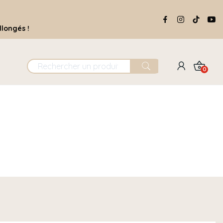
llongés !
0