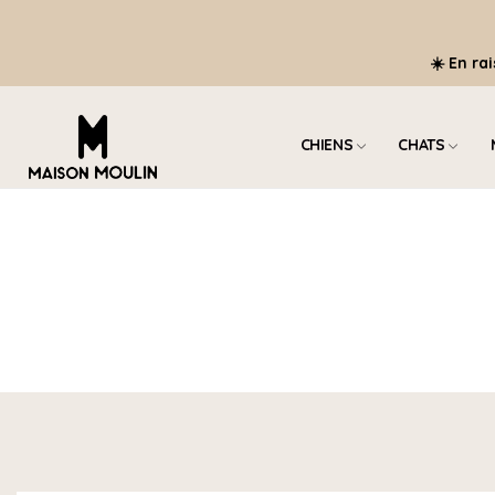
☀️ En ra
CHIENS
CHATS