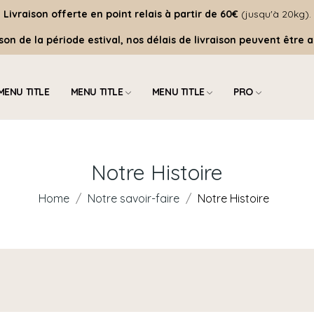
Livraison offerte
en point relais à partir de 60€
(jusqu'à 20kg).
ison de la période estival, nos délais de livraison peuvent être a
MENU TITLE
MENU TITLE
MENU TITLE
PRO
Notre Histoire
Home
Notre savoir-faire
Notre Histoire