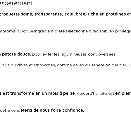
sespérément
croquette saine, transparente, équilibrée, riche en protéines a
promis. Chaque ingrédient a été sélectionné avec soin, en privilégia
de
patate douce
, pour éviter les légumineuses controversées.
plus durables et innovantes, comme celles du Ténébrion Meunier, un
s’est transformé en un mois à peine
. Aujourd’hui, elle est
en plei
ette voie.
Merci de nous faire confiance.