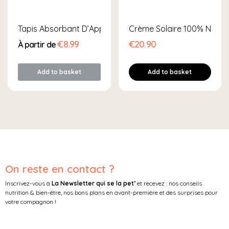
uble Tête & Courte Molaires
Tapis Absorbant D’Apprentissage – Chien
Crème Solaire 100% Nature
€8.99
€20.90
À partir de
Add to basket
Add to basket
On reste en contact ?
Inscrivez-vous à
La Newsletter qui se la pet’
et recevez : nos conseils
nutrition & bien-être, nos bons plans en avant-première et des surprises pour
votre compagnon !