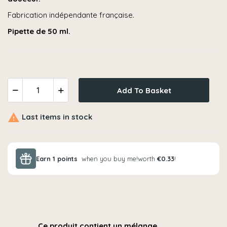
Fabrication indépendante française.
Pipette de 50 ml.
Add To Basket

Last items in stock
Earn
1
points
when you buy me!
worth
€0.33
!
Ce produit contient un mélange