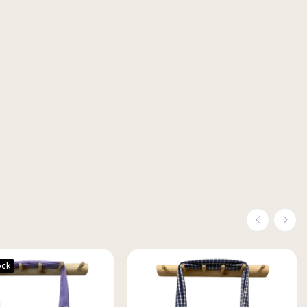
ttes
ock