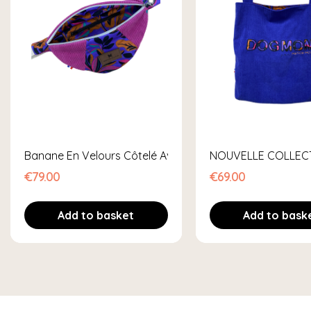
Sac À Crottes...
Banane En Velours Côtelé Avec Sac À Crottes...
NOUVELLE COLLECT
€79.00
€69.00
Add to basket
Add to bask