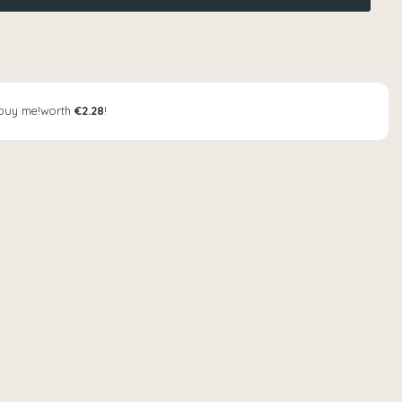
buy me!
worth
€2.28
!