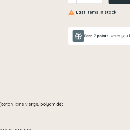

Last items in stock
Earn
7
points
when you 
(coton, laine vierge, polyamide)