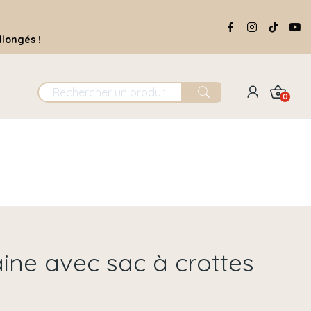
llongés !
0
ine avec sac à crottes