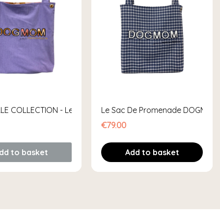
LE COLLECTION - Le Sac De Promenade DOGMOM
Le Sac De Promenade DOGMOM 
€79.00
dd to basket
Add to basket