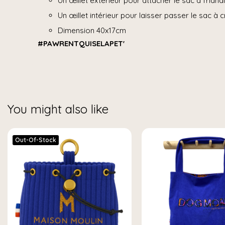
Un œillet extérieur pour attacher le sac à friand
Un œillet intérieur pour laisser passer le sac à 
Dimension 40x17cm
#PAWRENTQUISELAPET'
You might also like
Out-Of-Stock