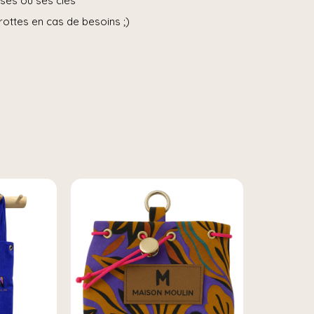
ises ou ses clés
crottes en cas de besoins ;)