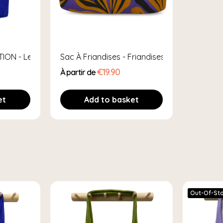
ION - Le Sac De Promenade DOGMOM
Sac À Friandises - Friandises À Portée De Pa
€19.90
À partir de
et
Add to basket
Out-Of-St