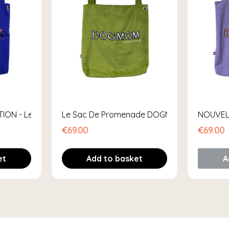
ION - Le Sac De Promenade DOGMOM
Le Sac De Promenade DOGMOM
NOUVEL
€69.00
€69.00
et
Add to basket
A