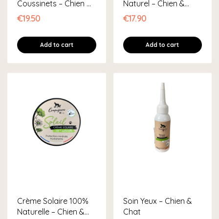
Coussinets – Chien &
Naturel – Chien &
Chat
Chat
€19.50
€17.90
Add to cart
Add to cart
Crème Solaire 100%
Soin Yeux – Chien &
Naturelle – Chien &
Chat