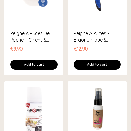
Peigne À Puces De
Peigne À Puces -
Poche – Chiens &
Ergonomique &
Chats
Résistant
€9.90
€12.90
Add to cart
Add to cart