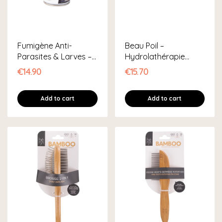
Fumigène Anti-
Beau Poil –
Parasites & Larves –
Hydrolathérapie
Habitat
Naturelle Chat
€14.90
€15.70
Add to cart
Add to cart