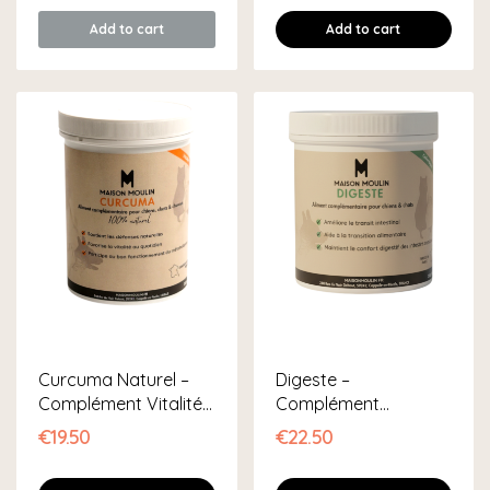
Add to cart
Add to cart
Curcuma Naturel –
Digeste –
Complément Vitalité
Complément
&...
Digestion Chien &
€19.50
€22.50
Chat –...