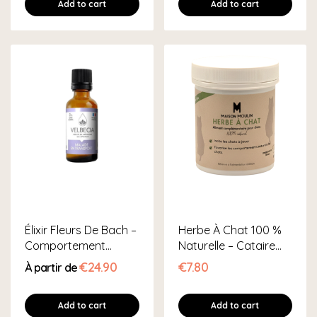
Add to cart
Add to cart
Élixir Fleurs De Bach –
Herbe À Chat 100 %
Comportement
Naturelle – Cataire
Animal
Séchée –...
€24.90
€7.80
À partir de
Add to cart
Add to cart