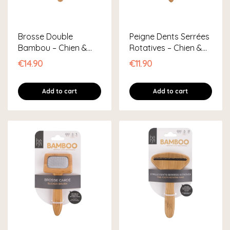
Brosse Double
Peigne Dents Serrées
Bambou – Chien &
Rotatives – Chien &
Chat
Chat
€14.90
€11.90
Add to cart
Add to cart