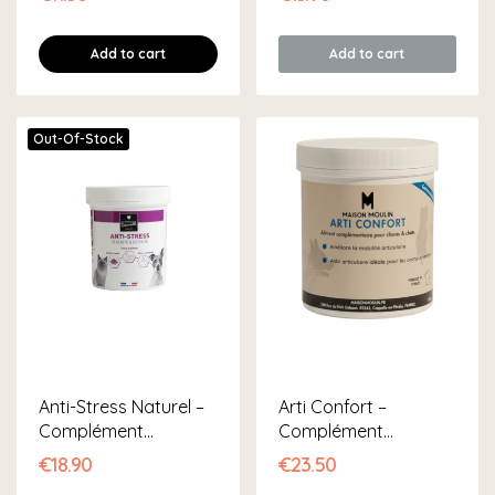
Add to cart
Add to cart
Out-Of-Stock
Anti-Stress Naturel –
Arti Confort –
Complément
Complément
Apaisant Chien...
Articulations &...
€18.90
€23.50