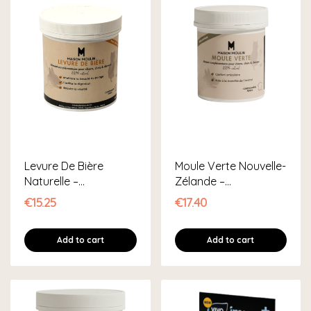
Levure De Bière
Moule Verte Nouvelle-
Naturelle –
Zélande –
Complément Peau,...
Complément...
€15.25
€17.40
Add to cart
Add to cart