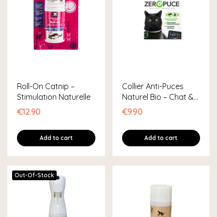
Roll-On Catnip –
Collier Anti-Puces
Stimulation Naturelle
Naturel Bio – Chat &
Chaton
€12.90
€9.90
Add to cart
Add to cart
Out-Of-Stock