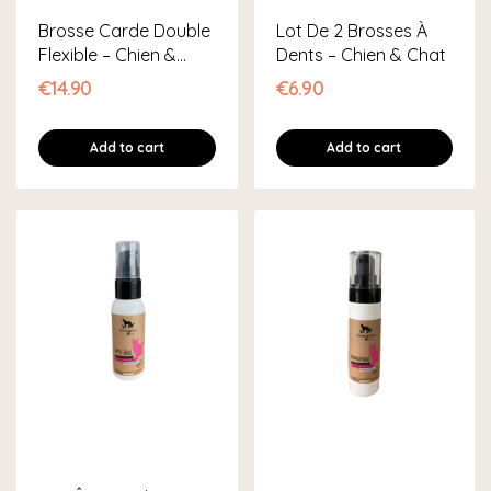
Brosse Carde Double
Lot De 2 Brosses À
Flexible – Chien &
Dents – Chien & Chat
Chat
€14.90
€6.90
Add to cart
Add to cart