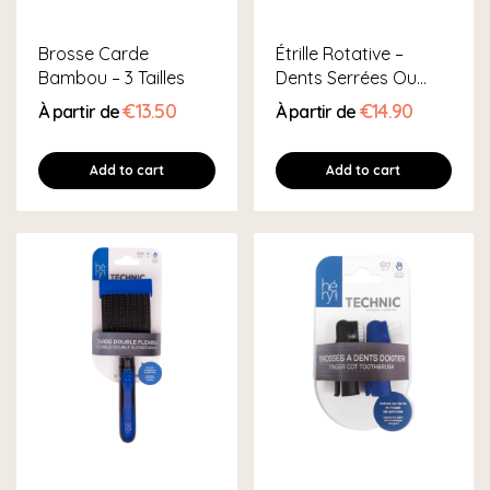
Brosse Carde
Étrille Rotative –
Bambou – 3 Tailles
Dents Serrées Ou
Larges
€13.50
€14.90
À partir de
À partir de
Add to cart
Add to cart