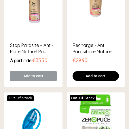
Stop Parasite – Anti-
Recharge - Anti
Puce Naturel Pour
Parasitaire Naturel
Chat
Pour Chat
€35.50
€29.90
À partir de
Add to cart
Add to cart
Out-Of-Stock
Out-Of-Stock