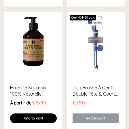
Out-Of-Stock
Huile De Saumon
Duo Brosse À Dents –
100% Naturelle
Double Tête & Courte
Molaires
€15.90
€7.90
À partir de
Add to cart
Add to cart