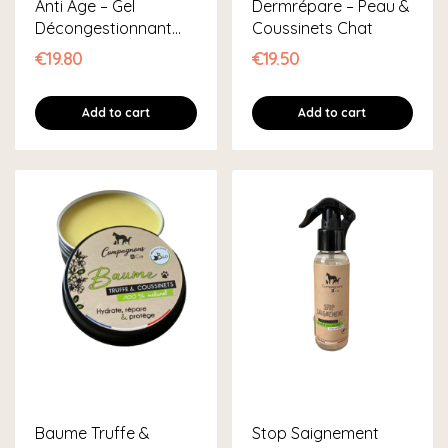
Anti Âge – Gel
Dermrépare – Peau &
Décongestionnant
Coussinets Chat
Chat
€19.80
€19.50
Add to cart
Add to cart
Baume Truffe &
Stop Saignement