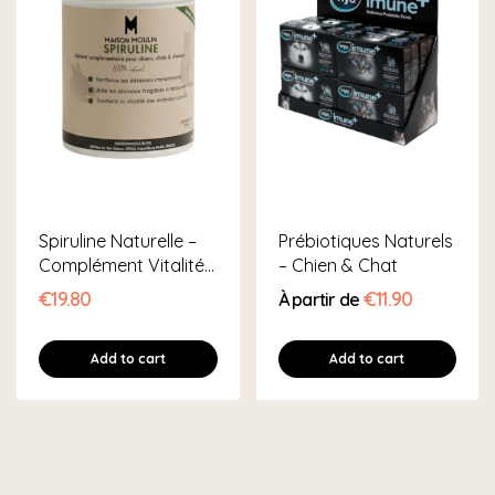
Spiruline Naturelle –
Prébiotiques Naturels
Complément Vitalité
– Chien & Chat
&...
€19.80
€11.90
À partir de
Add to cart
Add to cart