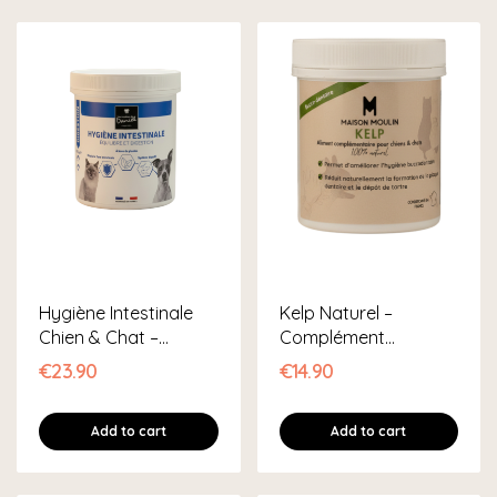
Hygiène Intestinale
Kelp Naturel –
Chien & Chat –
Complément
Complément...
Hygiène...
€23.90
€14.90
Add to cart
Add to cart