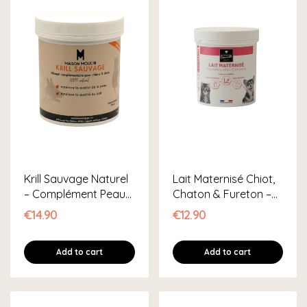
Krill Sauvage Naturel
Lait Maternisé Chiot,
– Complément Peau
Chaton & Fureton –...
&...
€14.90
€12.90
Add to cart
Add to cart