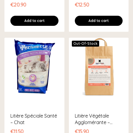
Chat
€20.90
€12.50
Add to cart
Add to cart
Out-Of-Stock
Litière Spéciale Santé
Litière Végétale
– Chat
Agglomérante –
Miscanthus &...
€11.50
€15.90