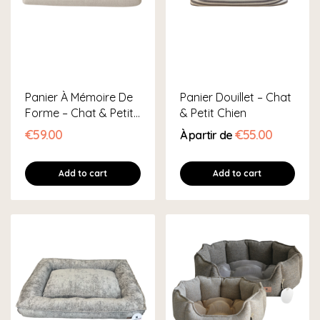
Panier À Mémoire De
Panier Douillet – Chat
Forme – Chat & Petit
& Petit Chien
Chien
€59.00
€55.00
À partir de
Add to cart
Add to cart