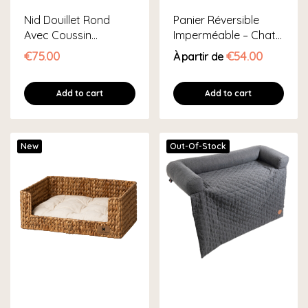
Nid Douillet Rond
Panier Réversible
Avec Coussin
Imperméable – Chat
Amovible
& Chien
€75.00
€54.00
À partir de
Add to cart
Add to cart
New
Out-Of-Stock