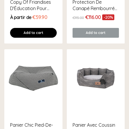
Copy Of Friandises
Protection De
D'Éducation Pour
Canapé Rembourrée
Chien
Pour Chien
€59.90
€116.00
À partir de
-20%
€145.00
Add to cart
Add to cart
Panier Chic Pied-De-
Panier Avec Coussin