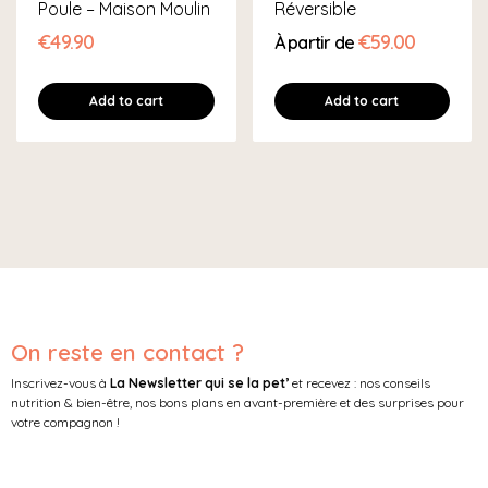
Poule – Maison Moulin
Réversible
€49.90
€59.00
À partir de
Add to cart
Add to cart
On reste en contact ?
Inscrivez-vous à
La Newsletter qui se la pet’
et recevez : nos conseils
nutrition & bien-être, nos bons plans en avant-première et des surprises pour
votre compagnon !