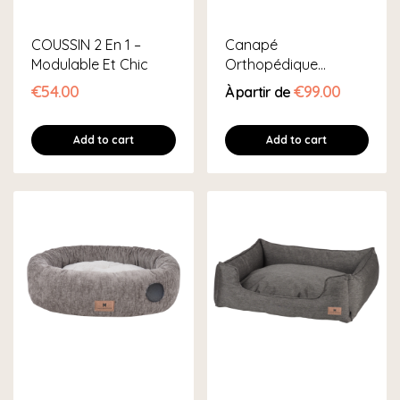
COUSSIN 2 En 1 –
Canapé
Modulable Et Chic
Orthopédique
Déhoussable
€54.00
€99.00
À partir de
Add to cart
Add to cart