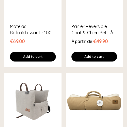
Matelas
Panier Réversible –
Rafraîchissant - 100 X
Chat & Chien Petit À
70 Cm
Grand
€69.00
€49.90
À partir de
Add to cart
Add to cart