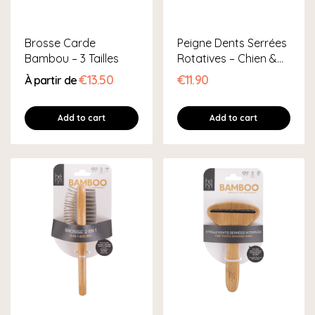
Brosse Carde
Peigne Dents Serrées
Bambou – 3 Tailles
Rotatives – Chien &
Chat
€13.50
€11.90
À partir de
Add to cart
Add to cart