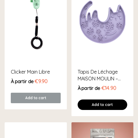
Clicker Main Libre
Tapis De Léchage
MAISON MOULIN –
€9.90
À partir de
Forme Chat
€14.90
À partir de
Add to cart
Add to cart