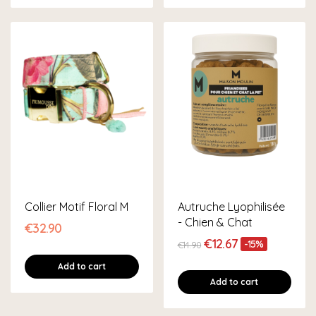
Collier Motif Floral M
Autruche Lyophilisée
- Chien & Chat
€32.90
€12.67
-15%
€14.90
Add to cart
Add to cart