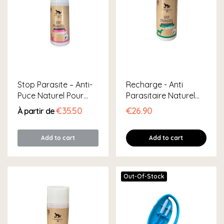
Stop Parasite – Anti-
Recharge - Anti
Puce Naturel Pour
Parasitaire Naturel
Chat
Pour Chien
€35.50
€26.90
À partir de
Add to cart
Add to cart
Out-Of-Stock