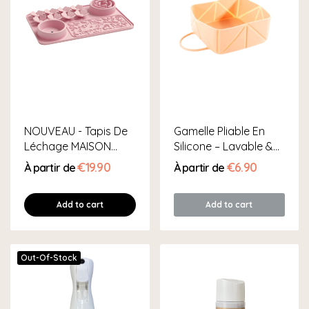
NOUVEAU - Tapis De
Gamelle Pliable En
Léchage MAISON
Silicone – Lavable &
MOULIN –...
Compacte
€19.90
€6.90
À partir de
À partir de
Add to cart
Add to cart
Out-Of-Stock