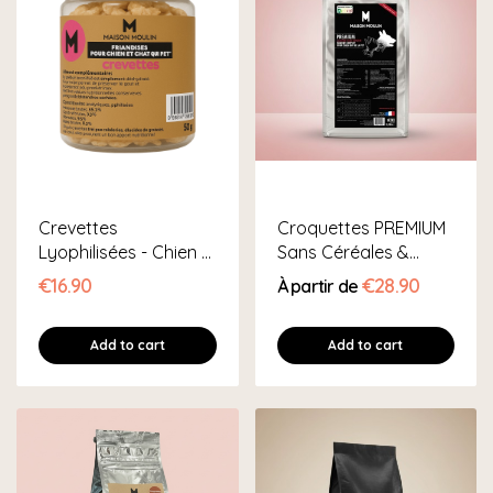
Crevettes
Croquettes PREMIUM
Lyophilisées - Chien &
Sans Céréales &
Chat
Sans...
€16.90
€28.90
À partir de
Add to cart
Add to cart