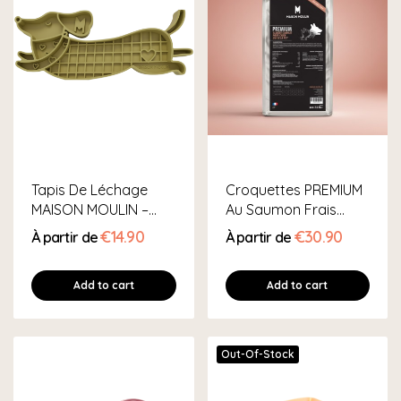
Tapis De Léchage
Croquettes PREMIUM
MAISON MOULIN –
Au Saumon Frais
Forme Teckel
Pour Chien...
€14.90
€30.90
À partir de
À partir de
Add to cart
Add to cart
Out-Of-Stock