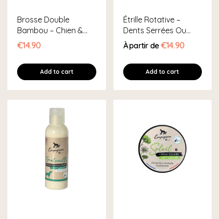
Brosse Double
Étrille Rotative –
Bambou – Chien &
Dents Serrées Ou
Chat
Larges
€14.90
€14.90
À partir de
Add to cart
Add to cart