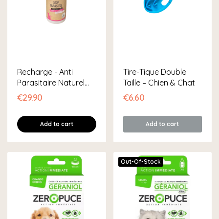
Recharge - Anti
Tire-Tique Double
Parasitaire Naturel
Taille – Chien & Chat
Pour Chat
€29.90
€6.60
Add to cart
Add to cart
Out-Of-Stock