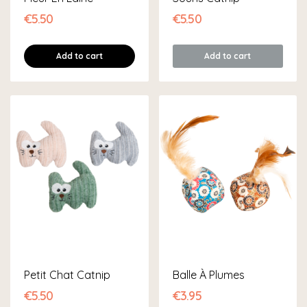
€5.50
€5.50
Add to cart
Add to cart
Petit Chat Catnip
Balle À Plumes
€5.50
€3.95