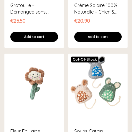
Gratouille –
Crème Solaire 100%
Démangeaisons,
Naturelle – Chien &
Allergies & Piqûres
Chat
€25.50
€20.90
Add to cart
Add to cart
Out-Of-Stock
Fleur En Laine
Souris Catnip