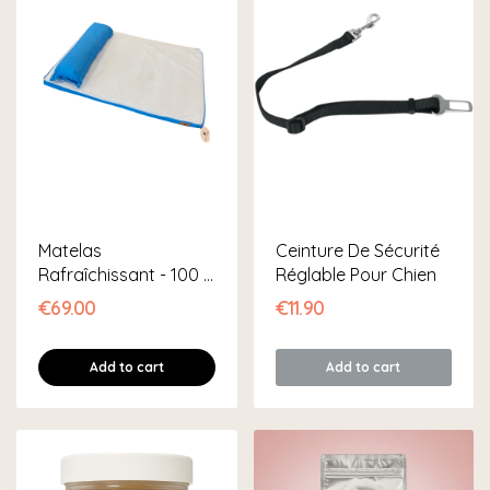
Matelas
Ceinture De Sécurité
Rafraîchissant - 100 X
Réglable Pour Chien
70 Cm
€69.00
€11.90
Add to cart
Add to cart