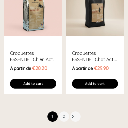
Croquettes
Croquettes
ESSENTIEL Chien Actif
ESSENTIEL Chat Actif
Ou Chiot –...
– Poulet Frais
€28.20
€29.90
À partir de
À partir de
Add to cart
Add to cart
1
2
