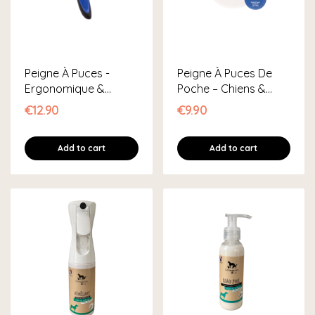
Peigne À Puces -
Peigne À Puces De
Ergonomique &
Poche – Chiens &
Résistant
Chats
€12.90
€9.90
Add to cart
Add to cart