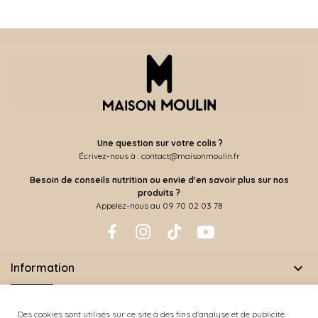
Une question sur votre colis ?
Écrivez-nous à : contact@maisonmoulin.fr
Besoin de conseils nutrition ou envie d'en savoir plus sur nos
produits ?
Appelez-nous au 09 70 02 03 78

Information
Des cookies sont utilisés sur ce site à des fins d'analyse et de publicité.
Copyright © Posthemes/Maison Moulin. Tous droits réservés.